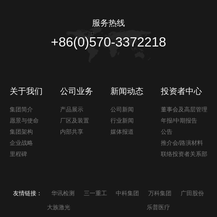
服务热线
+86(0)570-3372218
关于我们
公司业务
新闻动态
投资者中心
集团简介
产品展示
公司新闻
董事会及高层管理
愿景与使命
厂区及装置
行业新闻
年报/中期报告
集团架构
内部共享
媒体报道
公告
企业战略
推介会/路演材料
里程碑
联络投资者关系部
友情链接：
华讯检测
三一重工
中科集团
万科集团
广田股份
大族激光
乐普医疗