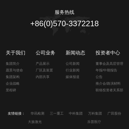
服务热线
+86(0)570-3372218
关于我们
公司业务
新闻动态
投资者中心
集团简介
产品展示
公司新闻
董事会及高层管理
愿景与使命
厂区及装置
行业新闻
年报/中期报告
集团架构
内部共享
媒体报道
公告
企业战略
推介会/路演材料
里程碑
联络投资者关系部
友情链接：
华讯检测
三一重工
中科集团
万科集团
广田股份
大族激光
乐普医疗