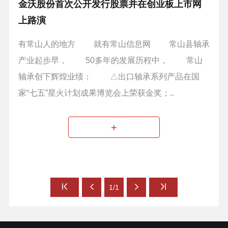
金沃股份首次公开发行股票并在创业板上市网
上路演
有常山人的地方 就有常山信息网 常山县轴承
产业起步早， 50多年的发展历程中， 常山
轴承创下辉煌业绩： △出口轴承系列产品在国
家“七五”星火计划成果博览会上荣获金奖；..
+
1/1