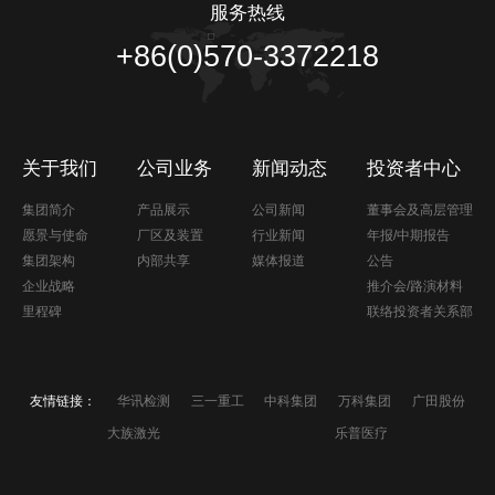
服务热线
+86(0)570-3372218
关于我们
公司业务
新闻动态
投资者中心
集团简介
产品展示
公司新闻
董事会及高层管理
愿景与使命
厂区及装置
行业新闻
年报/中期报告
集团架构
内部共享
媒体报道
公告
企业战略
推介会/路演材料
里程碑
联络投资者关系部
友情链接：
华讯检测
三一重工
中科集团
万科集团
广田股份
大族激光
乐普医疗