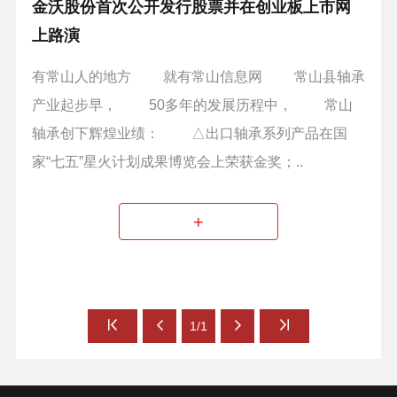
金沃股份首次公开发行股票并在创业板上市网
上路演
有常山人的地方 就有常山信息网 常山县轴承
产业起步早， 50多年的发展历程中， 常山
轴承创下辉煌业绩： △出口轴承系列产品在国
家“七五”星火计划成果博览会上荣获金奖；..
+
1/1