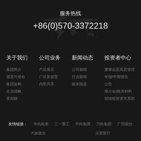
服务热线
+86(0)570-3372218
关于我们
公司业务
新闻动态
投资者中心
集团简介
产品展示
公司新闻
董事会及高层管理
愿景与使命
厂区及装置
行业新闻
年报/中期报告
集团架构
内部共享
媒体报道
公告
企业战略
推介会/路演材料
里程碑
联络投资者关系部
友情链接：
华讯检测
三一重工
中科集团
万科集团
广田股份
大族激光
乐普医疗