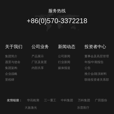
服务热线
+86(0)570-3372218
关于我们
公司业务
新闻动态
投资者中心
集团简介
产品展示
公司新闻
董事会及高层管理
愿景与使命
厂区及装置
行业新闻
年报/中期报告
集团架构
内部共享
媒体报道
公告
企业战略
推介会/路演材料
里程碑
联络投资者关系部
友情链接：
华讯检测
三一重工
中科集团
万科集团
广田股份
大族激光
乐普医疗