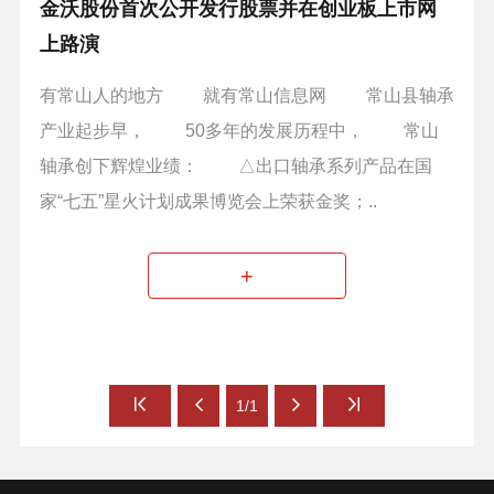
金沃股份首次公开发行股票并在创业板上市网
上路演
有常山人的地方 就有常山信息网 常山县轴承
产业起步早， 50多年的发展历程中， 常山
轴承创下辉煌业绩： △出口轴承系列产品在国
家“七五”星火计划成果博览会上荣获金奖；..
+
1/1